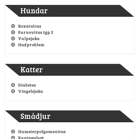
Hundar
Boxerulcus
Parvovirus typ 2
Valpsjuka
Hudproblem
Katter
Diabetes
Vingelsjuka
Smådjur
Hamsterpolyomavirus
Kaningulsot