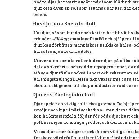
andra djur har varit avgörande inom klädindustrin
djur ofta även en roll som levande banker, där de 
behov.
Husdjurens Sociala Roll
Husdjur, såsom hundar och katter, har blivit livs
erbjuder
sällskap
,
emotionellt stöd
och hjälper till
djur kan förbättra människors psykiska hälsa, o
hälsofrämjande aktiviteter.
Utöver sina sociala roller bidrar djur på olika sä
del av säkerhets- och räddningsoperationer, där 
Många djur tävlar också i sport och rekreation, så
vallningstävlingar. Dessa aktiviteter inte bara s
ekonomiskt genom att skapa industrier runt evene
Djurens Ekologiska Roll
Djur spelar en viktig roll i ekosystemen. De hjälpe
rovdjur och byte i näringskedjan. Utan deras delt
kan ha katastrofala följder för både djurlivet oc
pollineringen av många grödor, och deras minskan
Vissa djurarter fungerar också som viktiga indik
forskare värdefulla insikter i klimatförändring