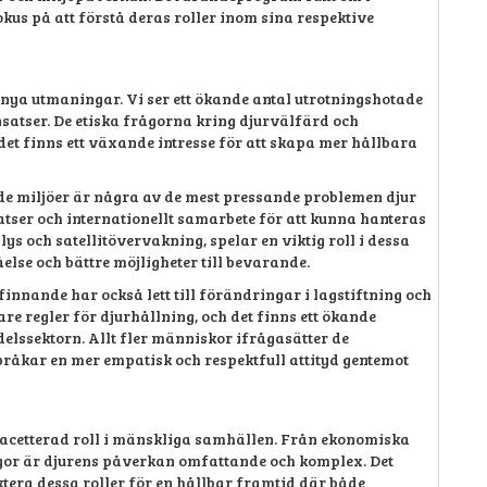
kus på att förstå deras roller inom sina respektive
r nya utmaningar. Vi ser ett ökande antal utrotningshotade
nsatser. De etiska frågorna kring djurvälfärd och
det finns ett växande intresse för att skapa mer hållbara
de miljöer är några av de mest pressande problemen djur
atser och internationellt samarbete för att kunna hanteras
s och satellitövervakning, spelar en viktig roll i dessa
lse och bättre möjligheter till bevarande.
finnande har också lett till förändringar i lagstiftning och
 regler för djurhållning, och det finns ett ökande
elssektorn. Allt fler människor ifrågasätter de
pråkar en mer empatisk och respektfull attityd gentemot
gfacetterad roll i mänskliga samhällen. Från ekonomiska
rågor är djurens påverkan omfattande och komplex. Det
ektera dessa roller för en hållbar framtid där både