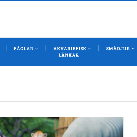
FÅGLAR
AKVARIEFISK
SMÅDJUR
LÄNKAR