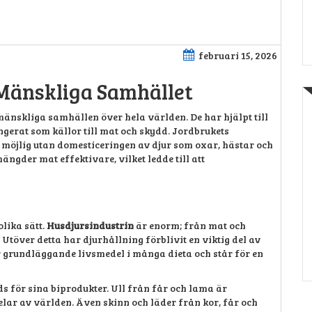
februari 15, 2026
i Mänskliga Samhället
 mänskliga samhällen över hela världen. De har hjälpt till
gerat som källor till mat och skydd. Jordbrukets
t möjlig utan domesticeringen av djur som oxar, hästar och
ängder mat effektivare, vilket ledde till att
olika sätt.
Husdjursindustrin
är enorm; från mat och
 Utöver detta har djurhållning förblivit en viktig del av
 är grundläggande livsmedel i många dieta och står för en
s för sina biprodukter. Ull från får och lama är
delar av världen. Även skinn och läder från kor, får och