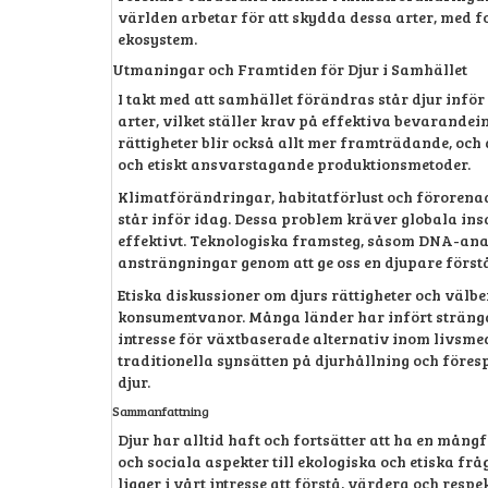
världen arbetar för att skydda dessa arter, med fo
ekosystem.
Utmaningar och Framtiden för Djur i Samhället
I takt med att samhället förändras står djur infö
arter, vilket ställer krav på effektiva bevarandei
rättigheter blir också allt mer framträdande, och 
och etiskt ansvarstagande produktionsmetoder.
Klimatförändringar, habitatförlust och förorena
står inför idag. Dessa problem kräver globala ins
effektivt. Teknologiska framsteg, såsom DNA-analy
ansträngningar genom att ge oss en djupare förståe
Etiska diskussioner om djurs rättigheter och välbe
konsumentvanor. Många länder har infört strängare
intresse för växtbaserade alternativ inom livsmed
traditionella synsätten på djurhållning och föres
djur.
Sammanfattning
Djur har alltid haft och fortsätter att ha en mån
och sociala aspekter till ekologiska och etiska f
ligger i vårt intresse att förstå, värdera och resp