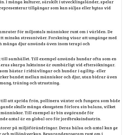
. I många kulturer, särskilt i utvecklingsländer, spelar
representerar tillgångar som kan säljas eller bytas vid
kamrater för miljontals människor runt om i världen. De
 att minska stressnivåer. Forskning visar att umgänge med
ch många djur används även inom terapi och
tt till samhället. Till exempel används hundar ofta som en
deras skarpa luktsinne är oumbärligt vid eftersökningar.
som hästar i ridtävlingar och hundar i agility- eller
tärker bandet mellan människor och djur, utan bidrar även
mang, träning och utrustning.
r till att sprida frön, pollinera växter och fungera som både
agande skulle många ekosystem förlora sin balans, vilket
h människor. Till exempel är bin avgörande för
de antal är en global oro för jordbruksindustrin.
atorer på miljöförändringar. Deras hälsa och antal kan ge
ar och miljöpåverkan. Bevarandeprogram runt om i