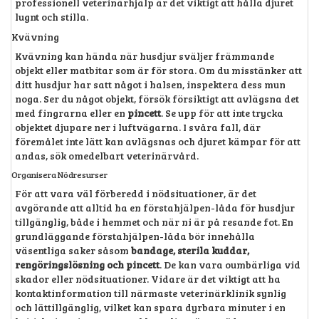
professionell veterinärhjälp är det viktigt att hålla djuret
lugnt och stilla.
Kvävning
Kvävning kan hända när husdjur sväljer främmande
objekt eller matbitar som är för stora. Om du misstänker att
ditt husdjur har satt något i halsen, inspektera dess mun
noga. Ser du något objekt, försök försiktigt att avlägsna det
med fingrarna eller en
pincett
. Se upp för att inte trycka
objektet djupare ner i luftvägarna. I svåra fall, där
föremålet inte lätt kan avlägsnas och djuret kämpar för att
andas, sök omedelbart veterinärvård.
Organisera Nödresurser
För att vara väl förberedd i nödsituationer, är det
avgörande att alltid ha en förstahjälpen-låda för husdjur
tillgänglig, både i hemmet och när ni är på resande fot. En
grundläggande förstahjälpen-låda bör innehålla
väsentliga saker såsom
bandage, sterila kuddar,
rengöringslösning och pincett
. De kan vara oumbärliga vid
skador eller nödsituationer. Vidare är det viktigt att ha
kontaktinformation till närmaste veterinärklinik synlig
och lättillgänglig, vilket kan spara dyrbara minuter i en