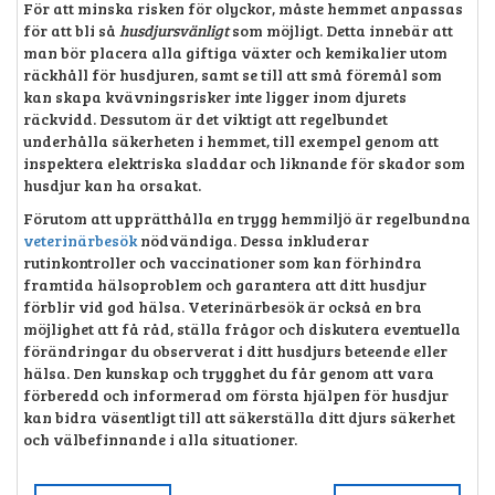
För att minska risken för olyckor, måste hemmet anpassas
för att bli så
husdjursvänligt
som möjligt. Detta innebär att
man bör placera alla giftiga växter och kemikalier utom
räckhåll för husdjuren, samt se till att små föremål som
kan skapa kvävningsrisker inte ligger inom djurets
räckvidd. Dessutom är det viktigt att regelbundet
underhålla säkerheten i hemmet, till exempel genom att
inspektera elektriska sladdar och liknande för skador som
husdjur kan ha orsakat.
Förutom att upprätthålla en trygg hemmiljö är regelbundna
veterinärbesök
nödvändiga. Dessa inkluderar
rutinkontroller och vaccinationer som kan förhindra
framtida hälsoproblem och garantera att ditt husdjur
förblir vid god hälsa. Veterinärbesök är också en bra
möjlighet att få råd, ställa frågor och diskutera eventuella
förändringar du observerat i ditt husdjurs beteende eller
hälsa. Den kunskap och trygghet du får genom att vara
förberedd och informerad om första hjälpen för husdjur
kan bidra väsentligt till att säkerställa ditt djurs säkerhet
och välbefinnande i alla situationer.