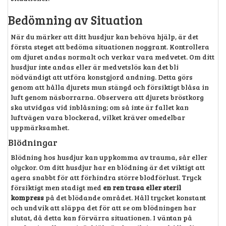
Bedömning av Situation
När du märker att ditt husdjur kan behöva hjälp, är det
första steget att bedöma situationen noggrant. Kontrollera
om djuret andas normalt och verkar vara medvetet. Om ditt
husdjur inte andas eller är medvetslös kan det bli
nödvändigt att utföra konstgjord andning. Detta görs
genom att hålla djurets mun stängd och försiktigt blåsa in
luft genom näsborrarna. Observera att djurets bröstkorg
ska utvidgas vid inblåsning; om så inte är fallet kan
luftvägen vara blockerad, vilket kräver omedelbar
uppmärksamhet.
Blödningar
Blödning hos husdjur kan uppkomma av trauma, sår eller
olyckor. Om ditt husdjur har en blödning är det viktigt att
agera snabbt för att förhindra större blodförlust. Tryck
försiktigt men stadigt med
en ren trasa eller steril
kompress
på det blödande området. Håll trycket konstant
och undvik att släppa det för att se om blödningen har
slutat, då detta kan förvärra situationen. I väntan på