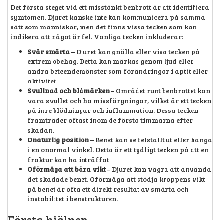
Det första steget vid ett misstänkt benbrott är att identifiera
symtomen. Djuret kanske inte kan kommunicera på samma
sätt som människor, men det finns vissa tecken som kan
indikera att något är fel. Vanliga tecken inkluderar:
Svår smärta
– Djuret kan gnälla eller visa tecken på
extrem obehag. Detta kan märkas genom ljud eller
andra beteendemönster som förändringar i aptit eller
aktivitet.
Svullnad och blåmärken
– Området runt benbrottet kan
vara svullet och ha missfärgningar, vilket är ett tecken
på inre blödningar och inflammation. Dessa tecken
framträder oftast inom de första timmarna efter
skadan.
Onaturlig position
– Benet kan se felställt ut eller hänga
i en onormal vinkel. Detta är ett tydligt tecken på att en
fraktur kan ha inträffat.
Oförmåga att bära vikt
– Djuret kan vägra att använda
det skadade benet. Oförmåga att stödja kroppens vikt
på benet är ofta ett direkt resultat av smärta och
instabilitet i benstrukturen.
Första hjälpen