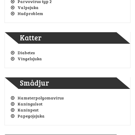
Parvovirus typ 2
Valpsjuka
Hudproblem
Katter
Diabetes
Vingelsjuka
Smådjur
Hamsterpolyomavirus
Kaningulsot
Kaninpest
Papegojsjuka