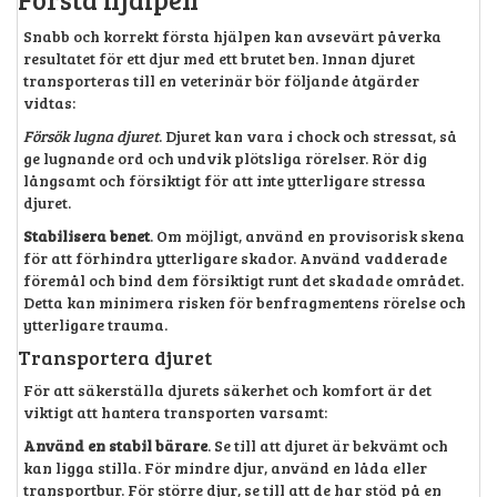
Snabb och korrekt första hjälpen kan avsevärt påverka
resultatet för ett djur med ett brutet ben. Innan djuret
transporteras till en veterinär bör följande åtgärder
vidtas:
Försök lugna djuret
. Djuret kan vara i chock och stressat, så
ge lugnande ord och undvik plötsliga rörelser. Rör dig
långsamt och försiktigt för att inte ytterligare stressa
djuret.
Stabilisera benet
. Om möjligt, använd en provisorisk skena
för att förhindra ytterligare skador. Använd vadderade
föremål och bind dem försiktigt runt det skadade området.
Detta kan minimera risken för benfragmentens rörelse och
ytterligare trauma.
Transportera djuret
För att säkerställa djurets säkerhet och komfort är det
viktigt att hantera transporten varsamt:
Använd en stabil bärare
. Se till att djuret är bekvämt och
kan ligga stilla. För mindre djur, använd en låda eller
transportbur. För större djur, se till att de har stöd på en