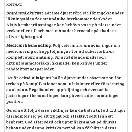
korrekt:
Begränsad aktivitet
. Låt inte djuret röra sig för mycket under
läkningstiden för att undvika återkommande skador.
Aktivitetsbegränsningar kan behöva vara på plats under
veckor eller till och med månader beroende på skadans
allvarlighetsgrad.
Medicinsk behandling
. Följ veterinärens anvisningar om
medicinering och uppföljningar för att säkerställa en
komplett återhämtning. Smärtstillande medel och
antiinflammatoriska läkemedel kan krävas under
rehabiliteringsperioden.
Det är också viktigt att hålla djuret under observation för
tecken på komplikationer som infektioner eller försämring
av skadan. Regelbunden uppföljning och eventuella
justeringar i behandlingen kan påverka återhämtningen
positivt.
Genom att följa dessa riktlinjer kan du bidra till att ditt djur
återhämtar sig på ett tryggt och effektivt sätt från ett
benbrott. God eftervård och uppmärksamhet på djurets
behov under denna kritiska period kan förbättra deras