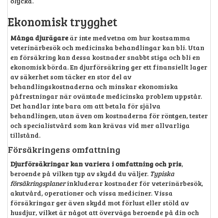
olycka.
Ekonomisk trygghet
Många djurägare
är inte medvetna om hur kostsamma
veterinärbesök och medicinska behandlingar kan bli. Utan
en försäkring kan dessa kostnader snabbt stiga och bli en
ekonomisk börda. En djurförsäkring ger ett finansiellt lager
av säkerhet som täcker en stor del av
behandlingskostnaderna och minskar ekonomiska
påfrestningar när oväntade medicinska problem uppstår.
Det handlar inte bara om att betala för själva
behandlingen, utan även om kostnaderna för röntgen, tester
och specialistvård som kan krävas vid mer allvarliga
tillstånd.
Försäkringens omfattning
Djurförsäkringar kan variera i omfattning och pris
,
beroende på vilken typ av skydd du väljer.
Typiska
försäkringsplaner
inkluderar kostnader för veterinärbesök,
akutvård, operationer och vissa mediciner. Vissa
försäkringar ger även skydd mot förlust eller stöld av
husdjur, vilket är något att överväga beroende på din och