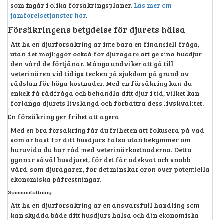
som ingår i olika försäkringsplaner.
Läs mer om
jämförelsetjänster här
.
Försäkringens betydelse för djurets hälsa
Att ha en djurförsäkring är inte bara en finansiell fråga,
utan det möjliggör också för djurägare att ge sina husdjur
den vård de förtjänar. Många undviker att gå till
veterinären vid tidiga tecken på sjukdom på grund av
rädslan för höga kostnader. Med en försäkring kan du
enkelt få rådfråga och behandla ditt djur i tid, vilket kan
förlänga djurets livslängd och förbättra dess livskvalitet.
En försäkring ger frihet att agera
Med en bra försäkring får du friheten att fokusera på vad
som är bäst för ditt husdjurs hälsa utan bekymmer om
huruvida du har råd med veterinärkostnaderna. Detta
gynnar såväl husdjuret, för det får adekvat och snabb
vård, som djurägaren, för det minskar oron över potentiella
ekonomiska påfrestningar.
Sammanfattning
Att ha en djurförsäkring är en ansvarsfull handling som
kan skydda både ditt husdjurs hälsa och din ekonomiska