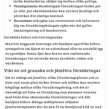
täcka kostnaderna, skiljer sig mellan olika policys.
Penningsumma:
Maxbeloppet försäkringen täcker per
år eller per skadehändelse kan variera kraftigt och
påverkar din slutliga kostnad.
Recensioner och rykte:
Läs recensioner och informera
dig om försäkringsbolagets rykte när det gäller
skadereglering och kundservice.
Särskilda behov och överväganden
Man bör noggrant överväga sitt husdjurs specifika behov,
exempelvis om djuret är en arbetshund eller en särskild typ
av sportdjur. Dessa djur kan kräva mer omfattande
försäkringar för att täcka deras särskilda risker och
vårdbehov.
Vikt av att granska och jämföra försäkringar
Det är viktigt att jämföra olika försäkringsplaner och se
över vad varje plan täcker. Priser och villkor kan variera
betydligt mellan olika försäkringsbolag, och det är
väsentligt att hitta en försäkring som stämmer överens
med både dina ekonomiska förutsättningar och ditt
husdjurs behov. Många webbplatser erbjuder
jämförelsetjänster där du kan få en detaljerad bild av vad