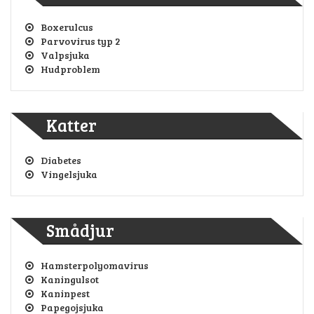
Boxerulcus
Parvovirus typ 2
Valpsjuka
Hudproblem
Katter
Diabetes
Vingelsjuka
Smådjur
Hamsterpolyomavirus
Kaningulsot
Kaninpest
Papegojsjuka