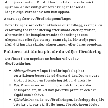
ditt djurs situation. Om ditt husdjur lider av en kronisk
sjukdom, är det viktigt att försäkringen täcker de
långsiktiga vårdbehov som kan uppstå.
Andra aspekter av försäkringsomfånget
Försäkringar kan också inkludera olika tillägg, exempelvis
ersättning för rehablitering efter skada eller operation,
alternativ eller kompletterande behandlingar som
akupunktur eller fysioterapi, samt skydd för tredje part
ifall ditt husdjur skadar någon annan eller deras egendom.
Faktorer att tänka på när du väljer försäkring
Det finns flera aspekter att beakta vid val av
djurförsäkring:
Åldersgränser:
Många försäkringsbolag har
restriktioner baserade på djurets ålder. Det kan vara
klokt att teckna en försäkring tidigt i djurets liv.
Ras:
Vissa raser kan ha högre risk för specifika
hälsoproblem, vilket kan påverka premien och det
skydd som behövs.
Självrisk:
Denna del av försäkringen, det belopp du själv
betalar vid varje tillfälle innan försäkringen börjar