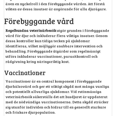
även en nyckelroll i den förebyggande vården. Att förstå
vikten av dessa insatser är avgörande för alla djurägare.
Förebyggande vård
Regelbundna veterinärbesök
utgör grunden i förebyggande
vård för djur och inkluderar flera viktiga insatser. Genom
dessa kontroller kan tidiga tecken på sjukdomar
identifieras, vilket möjliggör snabbare intervention och
behandling. Förebyggande åtgärder som regelmässigt
utförs inkluderar vaccinationer, parasitkontroll och
rådgivning kring näringsriktig kost.
Vaccinationer
Vaccinationer är en central komponent i förebyggande
djurhälsovård och ger ett viktigt skydd mot många vanliga
och potentiellt allvarliga sjukdomar. Vid rutinmässiga
veterinärbesök säkerställs det att husdjuret är uppdaterat
med de nödvändiga vaccinationerna. Detta skydd sträcker
sig utanför individen och bidrar till en generellt starkare
och friskare djurpopulation.