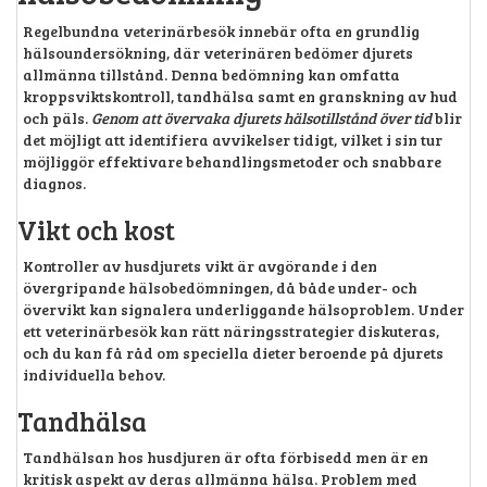
Regelbundna veterinärbesök innebär ofta en grundlig
hälsoundersökning, där veterinären bedömer djurets
allmänna tillstånd. Denna bedömning kan omfatta
kroppsviktskontroll, tandhälsa samt en granskning av hud
och päls.
Genom att övervaka djurets hälsotillstånd över tid
blir
det möjligt att identifiera avvikelser tidigt, vilket i sin tur
möjliggör effektivare behandlingsmetoder och snabbare
diagnos.
Vikt och kost
Kontroller av husdjurets vikt är avgörande i den
övergripande hälsobedömningen, då både under- och
övervikt kan signalera underliggande hälsoproblem. Under
ett veterinärbesök kan rätt näringsstrategier diskuteras,
och du kan få råd om speciella dieter beroende på djurets
individuella behov.
Tandhälsa
Tandhälsan hos husdjuren är ofta förbisedd men är en
kritisk aspekt av deras allmänna hälsa. Problem med