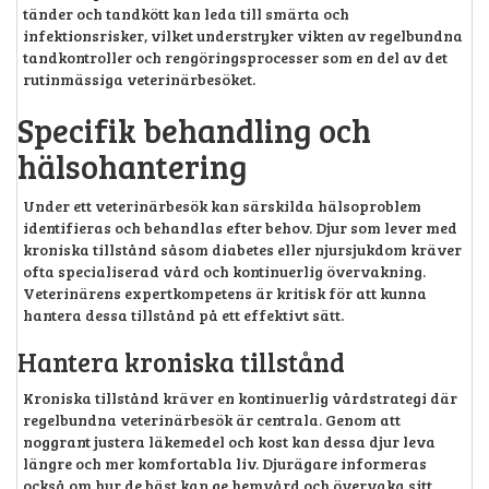
tänder och tandkött kan leda till smärta och
infektionsrisker, vilket understryker vikten av regelbundna
tandkontroller och rengöringsprocesser som en del av det
rutinmässiga veterinärbesöket.
Specifik behandling och
hälsohantering
Under ett veterinärbesök kan särskilda hälsoproblem
identifieras och behandlas efter behov. Djur som lever med
kroniska tillstånd såsom diabetes eller njursjukdom kräver
ofta specialiserad vård och kontinuerlig övervakning.
Veterinärens expertkompetens är kritisk för att kunna
hantera dessa tillstånd på ett effektivt sätt.
Hantera kroniska tillstånd
Kroniska tillstånd kräver en kontinuerlig vårdstrategi där
regelbundna veterinärbesök är centrala. Genom att
noggrant justera läkemedel och kost kan dessa djur leva
längre och mer komfortabla liv. Djurägare informeras
också om hur de bäst kan ge hemvård och övervaka sitt