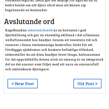
oväntade utgifter. Detta gör det möjligt för ägarna att ta
bedre beslut om sitt djurs vård utan att känna sig
begränsade av kostnader.
Avslutande ord
Regelbundna
veterinärbesök
är en hörnsten i god
djurhållning och gör en väsentlig skillnad i det allmänna
välbefinnandet hos husdjur. Genom att investera tid och
resurser i dessa rutinmässiga kontroller, både för att
förebygga sjukdomar och hantera befintliga tillstånd,
säkerställer du att dina husdjur lever långa, hälsosamma
liv. Att upprätthålla denna nivå av omsorg är en integrerad
del av det ansvar som följer med att vara en ansvarsfull
och omtänksam djurägare.
New Post
Old Post