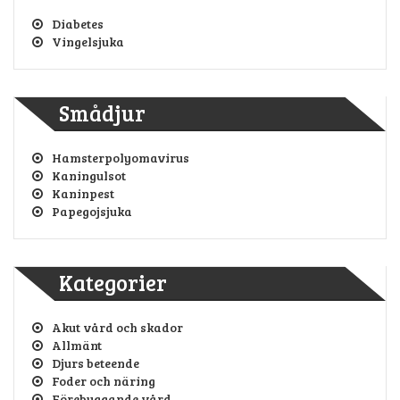
Diabetes
Vingelsjuka
Smådjur
Hamsterpolyomavirus
Kaningulsot
Kaninpest
Papegojsjuka
Kategorier
Akut vård och skador
Allmänt
Djurs beteende
Foder och näring
Förebyggande vård