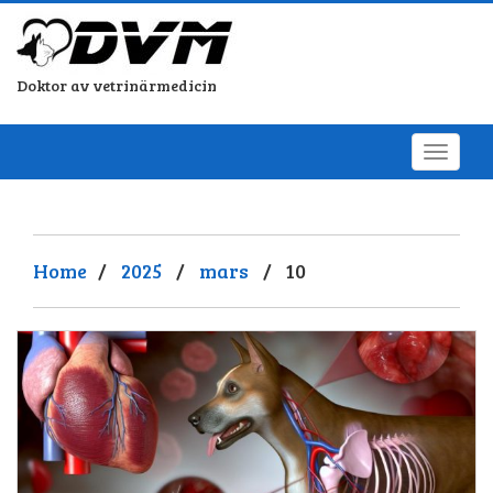
Doktor av vetrinärmedicin
Home
/
2025
/
mars
/
10