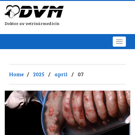
Doktor av vetrinärmedicin
Home
/
2025
/
april
/
07