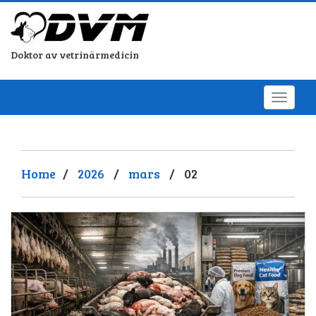
Doktor av vetrinärmedicin
Home
/
2026
/
mars
/
02