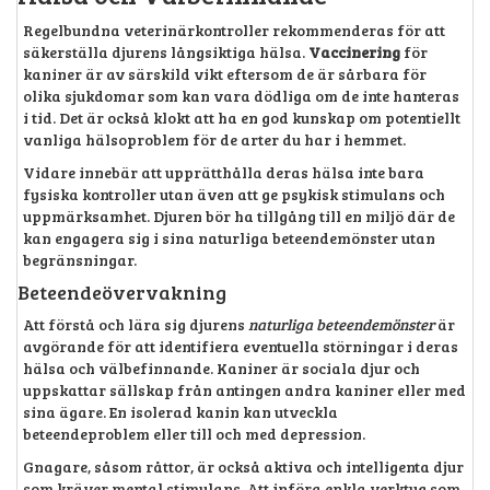
Regelbundna veterinärkontroller rekommenderas för att
säkerställa djurens långsiktiga hälsa.
Vaccinering
för
kaniner är av särskild vikt eftersom de är sårbara för
olika sjukdomar som kan vara dödliga om de inte hanteras
i tid. Det är också klokt att ha en god kunskap om potentiellt
vanliga hälsoproblem för de arter du har i hemmet.
Vidare innebär att upprätthålla deras hälsa inte bara
fysiska kontroller utan även att ge psykisk stimulans och
uppmärksamhet. Djuren bör ha tillgång till en miljö där de
kan engagera sig i sina naturliga beteendemönster utan
begränsningar.
Beteendeövervakning
Att förstå och lära sig djurens
naturliga beteendemönster
är
avgörande för att identifiera eventuella störningar i deras
hälsa och välbefinnande. Kaniner är sociala djur och
uppskattar sällskap från antingen andra kaniner eller med
sina ägare. En isolerad kanin kan utveckla
beteendeproblem eller till och med depression.
Gnagare, såsom råttor, är också aktiva och intelligenta djur
som kräver mental stimulans. Att införa enkla verktyg som