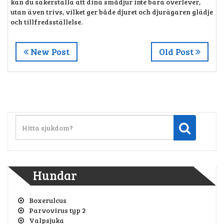
kan du säkerställa att dina smådjur inte bara överlever,
utan även trivs, vilket ger både djuret och djurägaren glädje
och tillfredsställelse.
New Post
Old Post
Hundar
Boxerulcus
Parvovirus typ 2
Valpsjuka