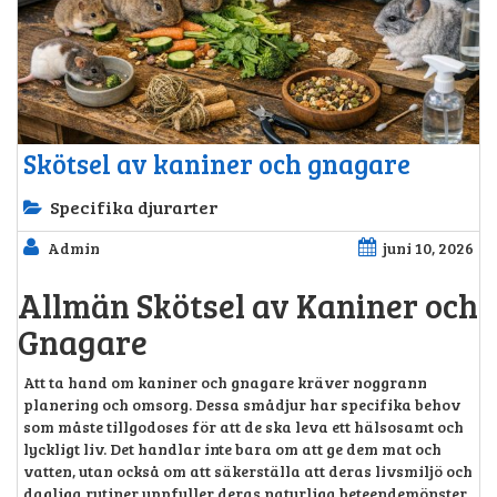
Skötsel av kaniner och gnagare
Specifika djurarter
Admin
juni 10, 2026
Allmän Skötsel av Kaniner och
Gnagare
Att ta hand om kaniner och gnagare kräver noggrann
planering och omsorg. Dessa smådjur har specifika behov
som måste tillgodoses för att de ska leva ett hälsosamt och
lyckligt liv. Det handlar inte bara om att ge dem mat och
vatten, utan också om att säkerställa att deras livsmiljö och
dagliga rutiner uppfyller deras naturliga beteendemönster