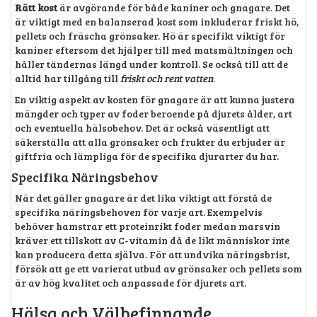
Rätt kost
är avgörande för både kaniner och gnagare. Det
är viktigt med en balanserad kost som inkluderar friskt hö,
pellets och fräscha grönsaker. Hö är specifikt viktigt för
kaniner eftersom det hjälper till med matsmältningen och
håller tändernas längd under kontroll. Se också till att de
alltid har tillgång till
friskt och rent vatten
.
En viktig aspekt av kosten för gnagare är att kunna justera
mängder och typer av foder beroende på djurets ålder, art
och eventuella hälsobehov. Det är också väsentligt att
säkerställa att alla grönsaker och frukter du erbjuder är
giftfria och lämpliga för de specifika djurarter du har.
Specifika Näringsbehov
När det gäller gnagare är det lika viktigt att förstå de
specifika näringsbehoven för varje art. Exempelvis
behöver hamstrar ett proteinrikt foder medan marsvin
kräver ett tillskott av C-vitamin då de likt människor inte
kan producera detta själva. För att undvika näringsbrist,
försök att ge ett varierat utbud av grönsaker och pellets som
är av hög kvalitet och anpassade för djurets art.
Hälsa och Välbefinnande