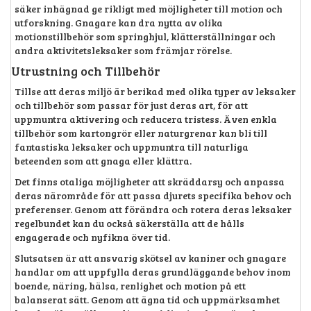
säker inhägnad ge rikligt med möjligheter till motion och
utforskning. Gnagare kan dra nytta av olika
motionstillbehör som springhjul, klätterställningar och
andra aktivitetsleksaker som främjar rörelse.
Utrustning och Tillbehör
Tillse att deras miljö är berikad med olika typer av leksaker
och tillbehör som passar för just deras art, för att
uppmuntra aktivering och reducera tristess. Även enkla
tillbehör som kartongrör eller naturgrenar kan bli till
fantastiska leksaker och uppmuntra till naturliga
beteenden som att gnaga eller klättra.
Det finns otaliga möjligheter att skräddarsy och anpassa
deras närområde för att passa djurets specifika behov och
preferenser. Genom att förändra och rotera deras leksaker
regelbundet kan du också säkerställa att de hålls
engagerade och nyfikna över tid.
Slutsatsen är att ansvarig skötsel av kaniner och gnagare
handlar om att uppfylla deras grundläggande behov inom
boende, näring, hälsa, renlighet och motion på ett
balanserat sätt. Genom att ägna tid och uppmärksamhet