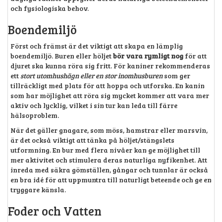
och fysiologiska behov.
Boendemiljö
Först och främst är det viktigt att skapa en lämplig
boendemiljö. Buren eller höljet
bör vara rymligt nog
för att
djuret ska kunna röra sig fritt. För kaniner rekommenderas
ett
stort utomhushägn eller en stor inomhusburen
som ger
tillräckligt med plats för att hoppa och utforska. En kanin
som har möjlighet att röra sig mycket kommer att vara mer
aktiv och lycklig, vilket i sin tur kan leda till färre
hälsoproblem.
När det gäller gnagare, som möss, hamstrar eller marsvin,
är det också viktigt att tänka på höljet/stängslets
utformning. En bur med flera nivåer kan ge möjlighet till
mer aktivitet och stimulera deras naturliga nyfikenhet. Att
inreda med säkra gömställen, gångar och tunnlar är också
en bra idé för att uppmuntra till naturligt beteende och ge en
tryggare känsla.
Foder och Vatten