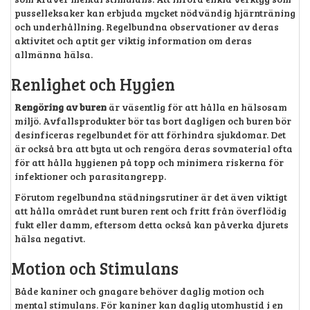
pusselleksaker kan erbjuda mycket nödvändig hjärnträning
och underhållning. Regelbundna observationer av deras
aktivitet och aptit ger viktig information om deras
allmänna hälsa.
Renlighet och Hygien
Rengöring av buren
är väsentlig för att hålla en hälsosam
miljö. Avfallsprodukter bör tas bort dagligen och buren bör
desinficeras regelbundet för att förhindra sjukdomar. Det
är också bra att byta ut och rengöra deras sovmaterial ofta
för att hålla hygienen på topp och minimera riskerna för
infektioner och parasitangrepp.
Förutom regelbundna städningsrutiner är det även viktigt
att hålla området runt buren rent och fritt från överflödig
fukt eller damm, eftersom detta också kan påverka djurets
hälsa negativt.
Motion och Stimulans
Både kaniner och gnagare behöver daglig motion och
mental stimulans. För kaniner kan daglig utomhustid i en