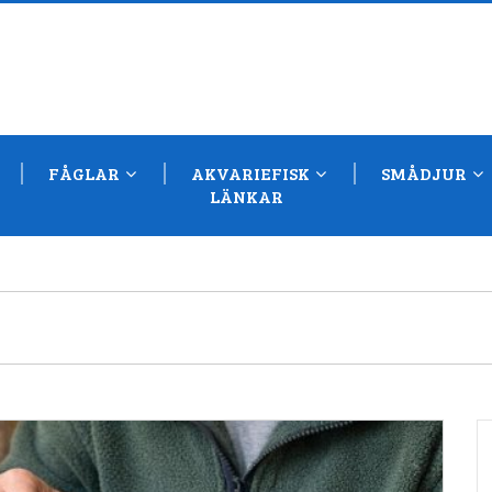
FÅGLAR
AKVARIEFISK
SMÅDJUR
LÄNKAR