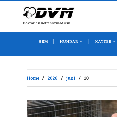
Doktor av vetrinärmedicin
HEM
HUNDAR
KATTER
Home
/
2026
/
juni
/
10