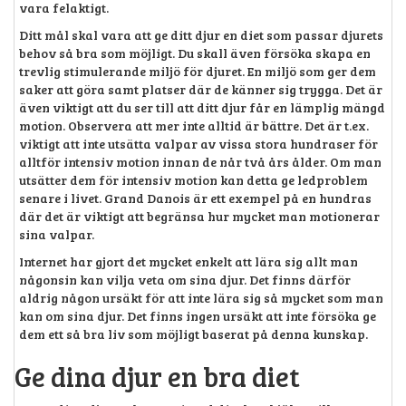
vara felaktigt.
Ditt mål skal vara att ge ditt djur en diet som passar djurets
behov så bra som möjligt. Du skall även försöka skapa en
trevlig stimulerande miljö för djuret. En miljö som ger dem
saker att göra samt platser där de känner sig trygga. Det är
även viktigt att du ser till att ditt djur får en lämplig mängd
motion. Observera att mer inte alltid är bättre. Det är t.ex.
viktigt att inte utsätta valpar av vissa stora hundraser för
alltför intensiv motion innan de når två års ålder. Om man
utsätter dem för intensiv motion kan detta ge ledproblem
senare i livet. Grand Danois är ett exempel på en hundras
där det är viktigt att begränsa hur mycket man motionerar
sina valpar.
Internet har gjort det mycket enkelt att lära sig allt man
någonsin kan vilja veta om sina djur. Det finns därför
aldrig någon ursäkt för att inte lära sig så mycket som man
kan om sina djur. Det finns ingen ursäkt att inte försöka ge
dem ett så bra liv som möjligt baserat på denna kunskap.
Ge dina djur en bra diet