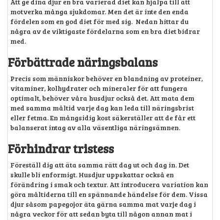
Att ge dina djur en bra varierad diet kan hjälpa till att
motverka många sjukdomar. Men det är inte den enda
fördelen som en god diet för med sig. Nedan hittar du
några av de viktigaste fördelarna som en bra diet bidrar
med.
Förbättrade näringsbalans
Precis som människor behöver en blandning av proteiner,
vitaminer, kolhydrater och mineraler för att fungera
optimalt, behöver våra husdjur också det. Att mata dem
med samma måltid varje dag kan leda till näringsbrist
eller fetma. En mångsidig kost säkerställer att de får ett
balanserat intag av alla väsentliga näringsämnen.
Förhindrar tristess
Föreställ dig att äta samma rätt dag ut och dag in. Det
skulle bli enformigt. Husdjur uppskattar också en
förändring i smak och textur. Att introducera variation kan
göra måltiderna till en spännande händelse för dem. Vissa
djur såsom papegojor äta gärna samma mat varje dag i
några veckor för att sedan byta till någon annan mat i