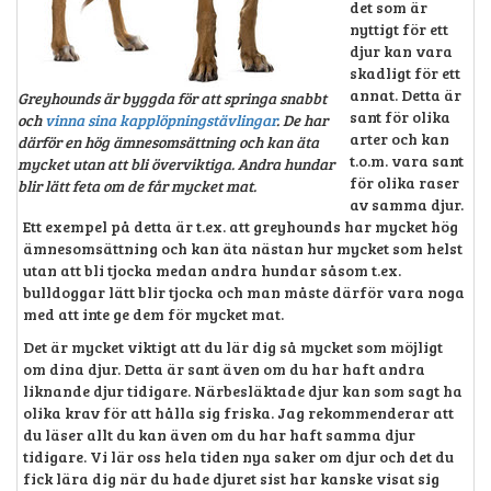
det som är
nyttigt för ett
djur kan vara
skadligt för ett
annat. Detta är
Greyhounds är byggda för att springa snabbt
sant för olika
och
vinna sina kapplöpningstävlingar
. De har
arter och kan
därför en hög ämnesomsättning och kan äta
t.o.m. vara sant
mycket utan att bli överviktiga. Andra hundar
för olika raser
blir lätt feta om de får mycket mat.
av samma djur.
Ett exempel på detta är t.ex. att greyhounds har mycket hög
ämnesomsättning och kan äta nästan hur mycket som helst
utan att bli tjocka medan andra hundar såsom t.ex.
bulldoggar lätt blir tjocka och man måste därför vara noga
med att inte ge dem för mycket mat.
Det är mycket viktigt att du lär dig så mycket som möjligt
om dina djur. Detta är sant även om du har haft andra
liknande djur tidigare. Närbesläktade djur kan som sagt ha
olika krav för att hålla sig friska. Jag rekommenderar att
du läser allt du kan även om du har haft samma djur
tidigare. Vi lär oss hela tiden nya saker om djur och det du
fick lära dig när du hade djuret sist har kanske visat sig