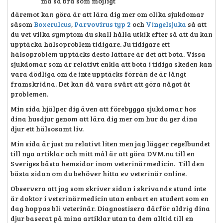
må så bra som möjligt
däremot kan göra är att lära dig mer om olika sjukdomar
såsom
Boxerulcus
,
Parvovirus typ 2
och
Vingelsjuka
så att
du vet vilka symptom du skall hålla utkik efter så att du kan
upptäcka hälsoproblem tidigare. Ju tidigare ett
hälsoproblem upptäcks desto lättare är det att bota. Vissa
sjukdomar som är relativt enkla att bota i tidiga skeden kan
vara dödliga om de inte upptäcks förrän de är långt
framskridna. Det kan då vara svårt att göra något åt
problemen.
Min sida hjälper dig även att förebygga sjukdomar hos
dina husdjur genom att lära dig mer om hur du ger dina
djur ett hälsosamt liv.
Min sida är just nu relativt liten men jag lägger regelbundet
till nya artiklar och mitt mål är att göra DVM.nu till en
Sveriges bästa hemsidor inom veterinärmedicin. Till den
bästa sidan om du behöver hitta ev veterinär online.
Observera att jag som skriver sidan i skrivande stund inte
är doktor i veterinärmedicin utan enbart en student som en
dag hoppas bli veterinär. Diagnostisera därför aldrig dina
djur baserat på mina artiklar utan ta dem alltid till en