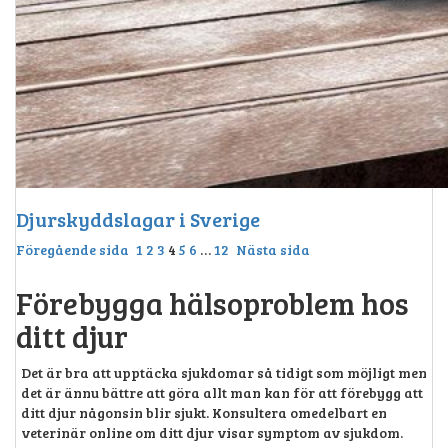
Djurskyddslagar i Sverige
Föregående sida
1
2
3
4
5
6
…
12
Nästa sida
Förebygga hälsoproblem hos
ditt djur
Det är bra att upptäcka sjukdomar så tidigt som möjligt men
det är ännu bättre att göra allt man kan för att förebygg att
ditt djur någonsin blir sjukt. Konsultera omedelbart en
veterinär online om ditt djur visar symptom av sjukdom.